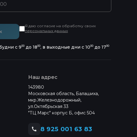
Я даю согласие на обработку своих
персональных данных
к
00
00
00
00
будни с 9
до 18
, в выходные дни с 10
до 17
Наш адрес
143980
Московская область, Балашиха,
мкр.Железнодорожный,
ул.Октябрьская 33
"ТЦ Марс" корпус Б, офис 504
8 925 001 63 83