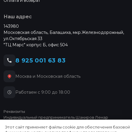
Оплата и возврат
Наш адрес
143980
Московская область, Балашиха, мкр.Железнодорожный,
ул.Октябрьская 33
"ТЦ Марс" корпус Б, офис 504
8 925 001 63 83
Москва и Московская область
Работаем с 9:00 до 18:00
Реквизиты
Индивидуальный предприниматель Шакиров Ленар
Зайтунович
Этот сайт применяет файлы cookie для обеспечения базовой
ИНН 026505339945 ОГРН 324774600216530 ОКТМО