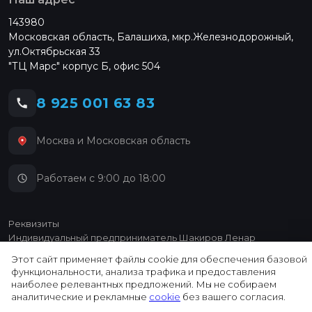
143980
Московская область, Балашиха, мкр.Железнодорожный,
ул.Октябрьская 33
"ТЦ Марс" корпус Б, офис 504
8 925 001 63 83
Москва и Московская область
Работаем с 9:00 до 18:00
Реквизиты
Индивидуальный предприниматель Шакиров Ленар
Зайтунович
Этот сайт применяет файлы cookie для обеспечения базовой
ИНН 026505339945 ОГРН 324774600216530 ОКТМО
функциональности, анализа трафика и предоставления
45263579000 ОКПО 20430620
наиболее релевантных предложений. Мы не собираем
Юридический адрес: 111673, РОССИЯ, МОСКВА Г, Г МОСКВА,
аналитические и рекламные
cookie
без вашего согласия.
УЛ НОВОКОСИНСКАЯ, Д 17